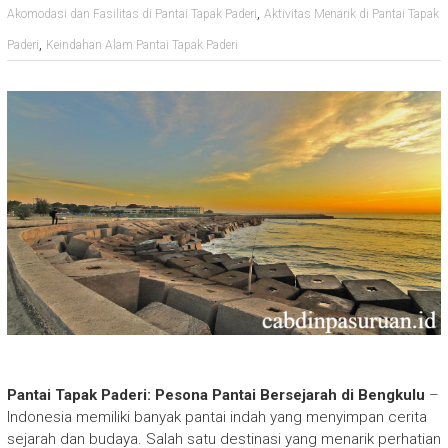
,
Akomodasi dan Fasilitas di Pantai Tapak Paderi
Aktivitas Menarik di Pantai Tapak
,
Paderi
Keindahan Alam Pantai Tapak Paderi
Pantai Tapak Paderi: Pesona Pantai Bersejarah di Bengkulu
–
Indonesia memiliki banyak pantai indah yang menyimpan cerita
sejarah dan budaya. Salah satu destinasi yang menarik perhatian