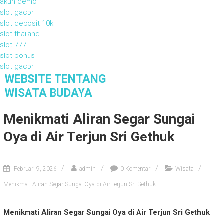
akun demo
slot gacor
slot deposit 10k
slot thailand
slot 777
slot bonus
slot gacor
S
WEBSITE TENTANG
k
WISATA BUDAYA
i
Website Tentang Wisata Budaya
p
Menikmati Aliran Segar Sungai
t
o
Oya di Air Terjun Sri Gethuk
c
o
n
Februari 9, 2026
admin
0 Komentar
Wisata
t
e
Menikmati Aliran Segar Sungai Oya di Air Terjun Sri Gethuk
n
t
Menikmati Aliran Segar Sungai Oya di Air Terjun Sri Gethuk
–