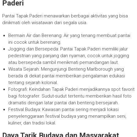
Paderi
Pantai Tapak Paderi menawarkan berbagai aktivitas yang bisa
dinikmati oleh wisatawan dari segala usia.
Bermain Air dan Berenang: Air yang tenang membuat pantai
ini cocok untuk berenang.
Jogging dan Bersepeda: Pantai Tapak Paderi memiliki jalur
pedestrian yang panjang dan nyaman, cocok untuk jogging
atau bersepeda sambil menikmati pemandangan laut.
Wisata Sejarah: Mengunjungi Benteng Marlborough yang
berada di dekat pantai memberikan pengalaman edukasi
tentang sejarah kolonial.
Fotografi: Keindahan Tapak Paderi menjadikannya spot favorit
bagi fotografer. Sudut-sudut tertentu memberikan hasil foto
dramatis dengan latar pantai dan benteng bersejarah.
Festival Budaya: Kawasan pantai sering menjadi lokasi
penyelenggaraan festival budaya yang menampilkan seni,
kuliner, dan tradisi lokal.
Daya Tarik Budaya dan Masyarakat