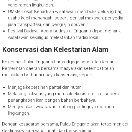
yang ramah lingkungan.
UMKM Lokal: Kehadiran wisatawan membuka peluang bagi
usaha kecil menengah, seperti penjual makanan, penyedia
jasa transportasi, dan pengrajin souvenir.
Festival Budaya: Acara budaya di Enggano dapat menarik
wisatawan sekaligus melestarikan tradisi lokal.
Konservasi dan Kelestarian Alam
Keindahan Pulau Enggano harus di jaga agar tetap lestari.
Pemerintah daerah bersama masyarakat setempat telah
melakukan berbagai upaya konservasi, seperti:
Menjaga kebersihan pantai dan hutan.
Melarang aktivitas yang merusak ekosistem laut, seperti
penangkapan ikan dengan bahan berbahaya.
Mengedukasi wisatawan tentang pentingnya menjaga
lingkungan.
Dengan kesadaran bersama, Pulau Enggano akan tetap menjadi
destinasi wisata yang indah dan berkelanjutan.