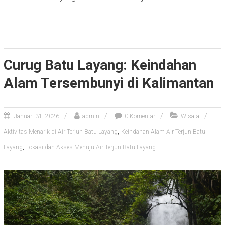
Curug Batu Layang: Keindahan
Alam Tersembunyi di Kalimantan
Januari 31, 2026
admin
0 Komentar
Wisata
,
Aktivitas Menarik di Air Terjun Batu Layang
Keindahan Alam Air Terjun Batu
,
Layang
Lokasi dan Akses Menuju Air Terjun Batu Layang