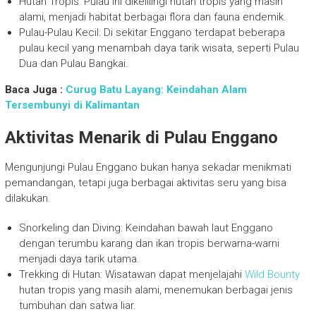
Hutan Tropis: Pulau ini dikelilingi hutan tropis yang masih
alami, menjadi habitat berbagai flora dan fauna endemik.
Pulau-Pulau Kecil: Di sekitar Enggano terdapat beberapa
pulau kecil yang menambah daya tarik wisata, seperti Pulau
Dua dan Pulau Bangkai.
Baca Juga :
Curug Batu Layang: Keindahan Alam
Tersembunyi di Kalimantan
Aktivitas Menarik di Pulau Enggano
Mengunjungi Pulau Enggano bukan hanya sekadar menikmati
pemandangan, tetapi juga berbagai aktivitas seru yang bisa
dilakukan.
Snorkeling dan Diving: Keindahan bawah laut Enggano
dengan terumbu karang dan ikan tropis berwarna-warni
menjadi daya tarik utama.
Trekking di Hutan: Wisatawan dapat menjelajahi
Wild Bounty
hutan tropis yang masih alami, menemukan berbagai jenis
tumbuhan dan satwa liar.