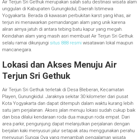
Air Terjun Sri Gethuk merupakan salah satu destinasi wisata alam
unggulan di Kabupaten Gunungkidul, Daerah Istimewa
Yogyakarta. Berada di kawasan perbukitan karst yang khas, air
terjun ini menawarkan pemandangan alam yang unik karena
aliran airnya jatuh di antara tebing batu kapur yang megah.
Keindahan alam yang masih asri membuat Air Terjun Sri Gethuk
selalu ramai dikunjungi
situs 888 resmi
wisatawan lokal maupun
mancanegara.
Lokasi dan Akses Menuju Air
Terjun Sri Gethuk
Air Terjun Sri Gethuk terletak di Desa Bleberan, Kecamatan
Playen, Gunungkidul. Jaraknya sekitar 30 kilometer dari pusat
Kota Yogyakarta dan dapat ditempuh dalam waktu kurang lebih
satu jam perjalanan. Akses jalan menuju lokasi sudah cukup baik
dan bisa dilalui kendaraan roda dua maupun roda empat. Dari
area parkir, pengunjung dapat melanjutkan perjalanan dengan
berjalan kaki menyusuri jalur setapak atau menggunakan perahu
menyusuri Sungai Oya yang menambah pengalaman wisata