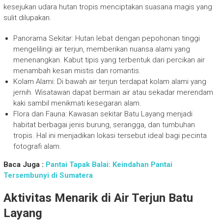
kesejukan udara hutan tropis menciptakan suasana magis yang
sulit dilupakan.
Panorama Sekitar: Hutan lebat dengan pepohonan tinggi
mengelilingi air terjun, memberikan nuansa alami yang
menenangkan. Kabut tipis yang terbentuk dari percikan air
menambah kesan mistis dan romantis.
Kolam Alami: Di bawah air terjun terdapat kolam alami yang
jernih. Wisatawan dapat bermain air atau sekadar merendam
kaki sambil menikmati kesegaran alam.
Flora dan Fauna: Kawasan sekitar Batu Layang menjadi
habitat berbagai jenis burung, serangga, dan tumbuhan
tropis. Hal ini menjadikan lokasi tersebut ideal bagi pecinta
fotografi alam.
Baca Juga :
Pantai Tapak Balai: Keindahan Pantai
Tersembunyi di Sumatera
Aktivitas Menarik di Air Terjun Batu
Layang