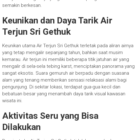
semakin berkesan.
Keunikan dan Daya Tarik Air
Terjun Sri Gethuk
Keunikan utama Air Terjun Sri Gethuk terletak pada aliran airnya
yang tetap mengalir sepanjang tahun, bahkan saat musim
kemarau. Air terjun ini memiliki beberapa titik jatuhan air yang
mengalir di sela-sela tebing karst, menciptakan panorama yang
sangat eksotis. Suara gemuruh air berpadu dengan suasana
alam yang tenang memberikan sensasi relaksasi alami bagi
pengunjung. Di sekitar lokasi, terdapat gua-gua kecil dan
bebatuan besar yang menambah daya tarik visual kawasan
wisata ini.
Aktivitas Seru yang Bisa
Dilakukan