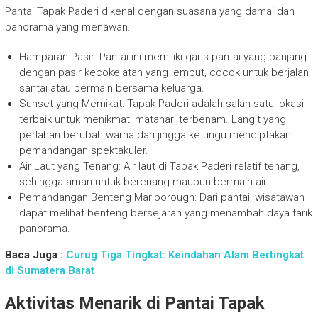
Pantai Tapak Paderi dikenal dengan suasana yang damai dan
panorama yang menawan.
Hamparan Pasir: Pantai ini memiliki garis pantai yang panjang
dengan pasir kecokelatan yang lembut, cocok untuk berjalan
santai atau bermain bersama keluarga.
Sunset yang Memikat: Tapak Paderi adalah salah satu lokasi
terbaik untuk menikmati matahari terbenam. Langit yang
perlahan berubah warna dari jingga ke ungu menciptakan
pemandangan spektakuler.
Air Laut yang Tenang: Air laut di Tapak Paderi relatif tenang,
sehingga aman untuk berenang maupun bermain air.
Pemandangan Benteng Marlborough: Dari pantai, wisatawan
dapat melihat benteng bersejarah yang menambah daya tarik
panorama.
Baca Juga :
Curug Tiga Tingkat: Keindahan Alam Bertingkat
di Sumatera Barat
Aktivitas Menarik di Pantai Tapak