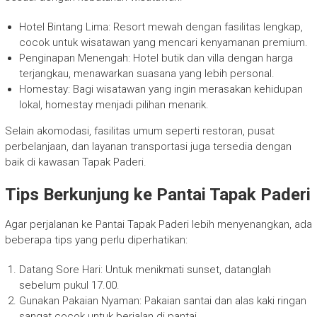
Hotel Bintang Lima: Resort mewah dengan fasilitas lengkap,
cocok untuk wisatawan yang mencari kenyamanan premium.
Penginapan Menengah: Hotel butik dan villa dengan harga
terjangkau, menawarkan suasana yang lebih personal.
Homestay: Bagi wisatawan yang ingin merasakan kehidupan
lokal, homestay menjadi pilihan menarik.
Selain akomodasi, fasilitas umum seperti restoran, pusat
perbelanjaan, dan layanan transportasi juga tersedia dengan
baik di kawasan Tapak Paderi.
Tips Berkunjung ke Pantai Tapak Paderi
Agar perjalanan ke Pantai Tapak Paderi lebih menyenangkan, ada
beberapa tips yang perlu diperhatikan:
Datang Sore Hari: Untuk menikmati sunset, datanglah
sebelum pukul 17.00.
Gunakan Pakaian Nyaman: Pakaian santai dan alas kaki ringan
sangat cocok untuk berjalan di pantai.