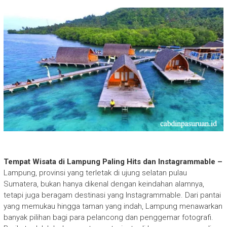
Tempat Wisata di Lampung Paling Hits dan Instagrammable –
Lampung, provinsi yang terletak di ujung selatan pulau
Sumatera, bukan hanya dikenal dengan keindahan alamnya,
tetapi juga beragam destinasi yang Instagrammable. Dari pantai
yang memukau hingga taman yang indah, Lampung menawarkan
banyak pilihan bagi para pelancong dan penggemar fotografi.