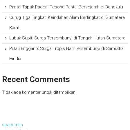
Pantai Tapak Paderi: Pesona Pantai Bersejarah di Bengkulu
Curug Tiga Tingkat: Keindahan Alam Bertingkat di Sumatera
Barat
Lubuk Supit: Surga Tersembunyi di Tengah Hutan Sumatera
Pulau Enggano: Surga Tropis Nan Tersembunyi di Samudra
Hindia
Recent Comments
Tidak ada komentar untuk ditampilkan.
spaceman