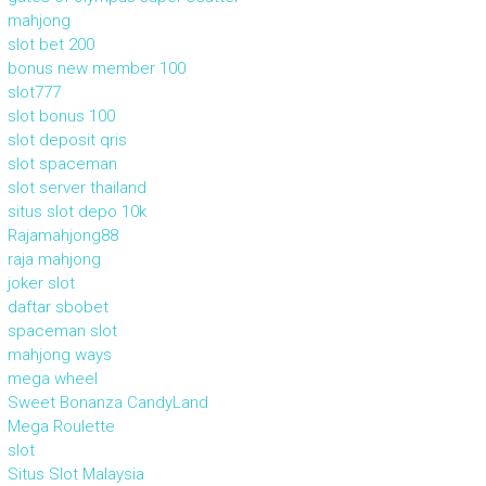
mahjong
slot bet 200
bonus new member 100
slot777
slot bonus 100
slot deposit qris
slot spaceman
slot server thailand
situs slot depo 10k
Rajamahjong88
raja mahjong
joker slot
daftar sbobet
spaceman slot
mahjong ways
mega wheel
Sweet Bonanza CandyLand
Mega Roulette
slot
Situs Slot Malaysia