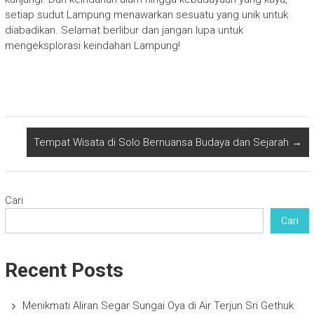
setiap sudut Lampung menawarkan sesuatu yang unik untuk
diabadikan. Selamat berlibur dan jangan lupa untuk
mengeksplorasi keindahan Lampung!
Tempat Wisata di Solo Bernuansa Budaya dan Sejarah
→
Cari
Cari
Recent Posts
Menikmati Aliran Segar Sungai Oya di Air Terjun Sri Gethuk