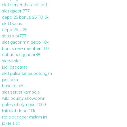
slot server thailand no 1
slot gacor 777
depo 25 bonus 25 TO 5x
slot bonus
depo 25 + 25
situs slot777
slot gacor min depo 10k
bonus new member 100
daftar banggacor88
sicbo slot
judi baccarat
slot pulsa tanpa potongan
judi bola
bandito slot
slot server kamboja
wild bounty showdown
gates of olympus 1000
link slot depo 10k
rtp slot gacor malam ini
joker slot