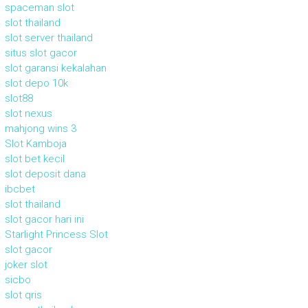
spaceman slot
slot thailand
slot server thailand
situs slot gacor
slot garansi kekalahan
slot depo 10k
slot88
slot nexus
mahjong wins 3
Slot Kamboja
slot bet kecil
slot deposit dana
ibcbet
slot thailand
slot gacor hari ini
Starlight Princess Slot
slot gacor
joker slot
sicbo
slot qris