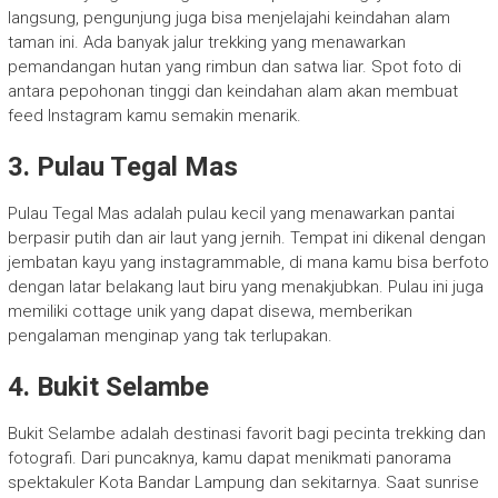
langsung, pengunjung juga bisa menjelajahi keindahan alam
taman ini. Ada banyak jalur trekking yang menawarkan
pemandangan hutan yang rimbun dan satwa liar. Spot foto di
antara pepohonan tinggi dan keindahan alam akan membuat
feed Instagram kamu semakin menarik.
3. Pulau Tegal Mas
Pulau Tegal Mas adalah pulau kecil yang menawarkan pantai
berpasir putih dan air laut yang jernih. Tempat ini dikenal dengan
jembatan kayu yang instagrammable, di mana kamu bisa berfoto
dengan latar belakang laut biru yang menakjubkan. Pulau ini juga
memiliki cottage unik yang dapat disewa, memberikan
pengalaman menginap yang tak terlupakan.
4. Bukit Selambe
Bukit Selambe adalah destinasi favorit bagi pecinta trekking dan
fotografi. Dari puncaknya, kamu dapat menikmati panorama
spektakuler Kota Bandar Lampung dan sekitarnya. Saat sunrise