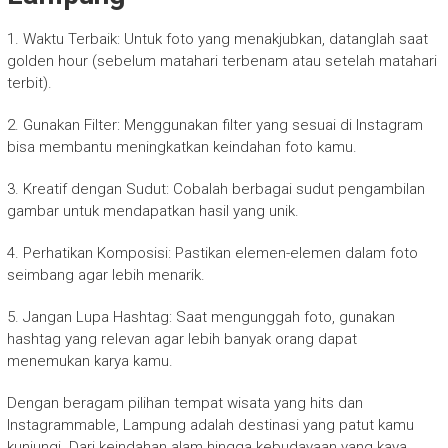
1. Waktu Terbaik: Untuk foto yang menakjubkan, datanglah saat
golden hour (sebelum matahari terbenam atau setelah matahari
terbit).
2. Gunakan Filter: Menggunakan filter yang sesuai di Instagram
bisa membantu meningkatkan keindahan foto kamu.
3. Kreatif dengan Sudut: Cobalah berbagai sudut pengambilan
gambar untuk mendapatkan hasil yang unik.
4. Perhatikan Komposisi: Pastikan elemen-elemen dalam foto
seimbang agar lebih menarik.
5. Jangan Lupa Hashtag: Saat mengunggah foto, gunakan
hashtag yang relevan agar lebih banyak orang dapat
menemukan karya kamu.
Dengan beragam pilihan tempat wisata yang hits dan
Instagrammable, Lampung adalah destinasi yang patut kamu
kunjungi. Dari keindahan alam hingga kebudayaan yang kaya,