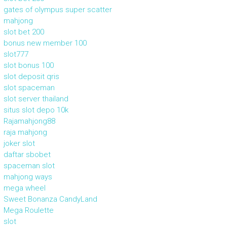
gates of olympus super scatter
mahjong
slot bet 200
bonus new member 100
slot777
slot bonus 100
slot deposit qris
slot spaceman
slot server thailand
situs slot depo 10k
Rajamahjong88
raja mahjong
joker slot
daftar sbobet
spaceman slot
mahjong ways
mega wheel
Sweet Bonanza CandyLand
Mega Roulette
slot