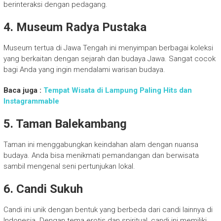
berinteraksi dengan pedagang.
4. Museum Radya Pustaka
Museum tertua di Jawa Tengah ini menyimpan berbagai koleksi
yang berkaitan dengan sejarah dan budaya Jawa. Sangat cocok
bagi Anda yang ingin mendalami warisan budaya.
Baca juga :
Tempat Wisata di Lampung Paling Hits dan
Instagrammable
5. Taman Balekambang
Taman ini menggabungkan keindahan alam dengan nuansa
budaya. Anda bisa menikmati pemandangan dan berwisata
sambil mengenal seni pertunjukan lokal.
6. Candi Sukuh
Candi ini unik dengan bentuk yang berbeda dari candi lainnya di
Indonesia. Dengan tema erotis dan spiritual, candi ini memiliki