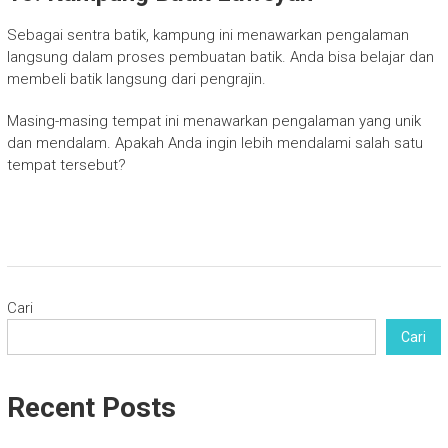
Sebagai sentra batik, kampung ini menawarkan pengalaman
langsung dalam proses pembuatan batik. Anda bisa belajar dan
membeli batik langsung dari pengrajin.
Masing-masing tempat ini menawarkan pengalaman yang unik
dan mendalam. Apakah Anda ingin lebih mendalami salah satu
tempat tersebut?
Cari
Cari
Recent Posts