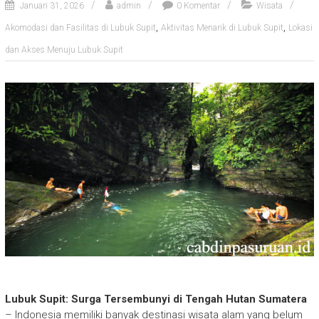
Januari 31, 2026
admin
0 Komentar
Wisata
,
,
Akomodasi dan Fasilitas di Lubuk Supit
Aktivitas Menarik di Lubuk Supit
Lokasi
dan Akses Menuju Lubuk Supit
Lubuk Supit: Surga Tersembunyi di Tengah Hutan Sumatera
– Indonesia memiliki banyak destinasi wisata alam yang belum