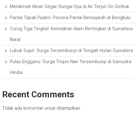
Menikmati Aliran Segar Sungai Oya di Air Terjun Sri Gethuk
Pantai Tapak Paderi: Pesona Pantai Bersejarah di Bengkulu
Curug Tiga Tingkat: Keindahan Alam Bertingkat di Sumatera
Barat
Lubuk Supit: Surga Tersembunyi di Tengah Hutan Sumatera
Pulau Enggano: Surga Tropis Nan Tersembunyi di Samudra
Hindia
Recent Comments
Tidak ada komentar untuk ditampilkan.