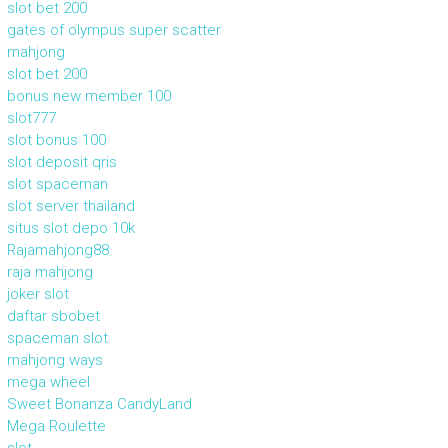
slot bet 200
gates of olympus super scatter
mahjong
slot bet 200
bonus new member 100
slot777
slot bonus 100
slot deposit qris
slot spaceman
slot server thailand
situs slot depo 10k
Rajamahjong88
raja mahjong
joker slot
daftar sbobet
spaceman slot
mahjong ways
mega wheel
Sweet Bonanza CandyLand
Mega Roulette