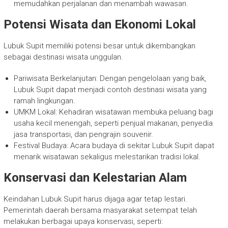
memudahkan perjalanan dan menambah wawasan.
Potensi Wisata dan Ekonomi Lokal
Lubuk Supit memiliki potensi besar untuk dikembangkan
sebagai destinasi wisata unggulan.
Pariwisata Berkelanjutan: Dengan pengelolaan yang baik,
Lubuk Supit dapat menjadi contoh destinasi wisata yang
ramah lingkungan.
UMKM Lokal: Kehadiran wisatawan membuka peluang bagi
usaha kecil menengah, seperti penjual makanan, penyedia
jasa transportasi, dan pengrajin souvenir.
Festival Budaya: Acara budaya di sekitar Lubuk Supit dapat
menarik wisatawan sekaligus melestarikan tradisi lokal.
Konservasi dan Kelestarian Alam
Keindahan Lubuk Supit harus dijaga agar tetap lestari.
Pemerintah daerah bersama masyarakat setempat telah
melakukan berbagai upaya konservasi, seperti: