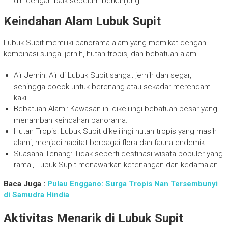
diri dengan baik sebelum berkunjung.
Keindahan Alam Lubuk Supit
Lubuk Supit memiliki panorama alam yang memikat dengan
kombinasi sungai jernih, hutan tropis, dan bebatuan alami.
Air Jernih: Air di Lubuk Supit sangat jernih dan segar,
sehingga cocok untuk berenang atau sekadar merendam
kaki.
Bebatuan Alami: Kawasan ini dikelilingi bebatuan besar yang
menambah keindahan panorama.
Hutan Tropis: Lubuk Supit dikelilingi hutan tropis yang masih
alami, menjadi habitat berbagai flora dan fauna endemik.
Suasana Tenang: Tidak seperti destinasi wisata populer yang
ramai, Lubuk Supit menawarkan ketenangan dan kedamaian.
Baca Juga :
Pulau Enggano: Surga Tropis Nan Tersembunyi
di Samudra Hindia
Aktivitas Menarik di Lubuk Supit