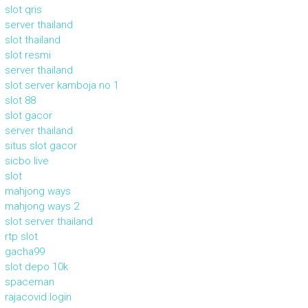
slot qris
server thailand
slot thailand
slot resmi
server thailand
slot server kamboja no 1
slot 88
slot gacor
server thailand
situs slot gacor
sicbo live
slot
mahjong ways
mahjong ways 2
slot server thailand
rtp slot
gacha99
slot depo 10k
spaceman
rajacovid login