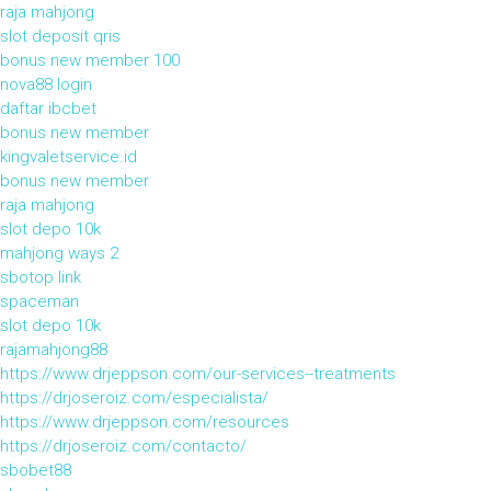
raja mahjong
slot deposit qris
bonus new member 100
nova88 login
daftar ibcbet
bonus new member
kingvaletservice.id
bonus new member
raja mahjong
slot depo 10k
mahjong ways 2
sbotop link
spaceman
slot depo 10k
rajamahjong88
https://www.drjeppson.com/our-services--treatments
https://drjoseroiz.com/especialista/
https://www.drjeppson.com/resources
https://drjoseroiz.com/contacto/
sbobet88