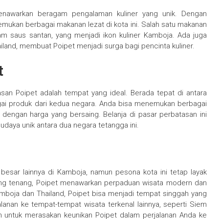
menawarkan beragam pengalaman kuliner yang unik. Dengan
mukan berbagai makanan lezat di kota ini. Salah satu makanan
lam saus santan, yang menjadi ikon kuliner Kamboja. Ada juga
land, membuat Poipet menjadi surga bagi pencinta kuliner.
t
asan Poipet adalah tempat yang ideal. Berada tepat di antara
gai produk dari kedua negara. Anda bisa menemukan berbagai
kal dengan harga yang bersaing. Belanja di pasar perbatasan ini
daya unik antara dua negara tetangga ini.
besar lainnya di Kamboja, namun pesona kota ini tetap layak
 yang tenang, Poipet menawarkan perpaduan wisata modern dan
Kamboja dan Thailand, Poipet bisa menjadi tempat singgah yang
lanan ke tempat-tempat wisata terkenal lainnya, seperti Siem
 untuk merasakan keunikan Poipet dalam perjalanan Anda ke