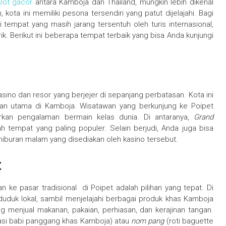
slot gacor
antara Kamboja dan Thailand, mungkin lebih dikenal
 kota ini memiliki pesona tersendiri yang patut dijelajahi. Bagi
tempat yang masih jarang tersentuh oleh turis internasional,
. Berikut ini beberapa tempat terbaik yang bisa Anda kunjungi
asino dan resor yang berjejer di sepanjang perbatasan. Kota ini
ian utama di Kamboja. Wisatawan yang berkunjung ke Poipet
an pengalaman bermain kelas dunia. Di antaranya,
Grand
h tempat yang paling populer. Selain berjudi, Anda juga bisa
 hiburan malam yang disediakan oleh kasino tersebut.
t
an ke pasar tradisional di Poipet adalah pilihan yang tepat. Di
duduk lokal, sambil menjelajahi berbagai produk khas Kamboja
 menjual makanan, pakaian, perhiasan, dan kerajinan tangan.
si babi panggang khas Kamboja) atau
nom pang
(roti baguette