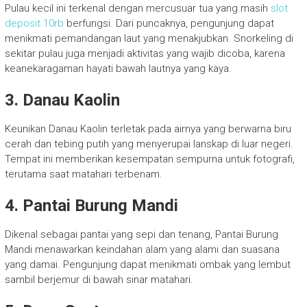
Pulau kecil ini terkenal dengan mercusuar tua yang masih
slot
deposit 10rb
berfungsi. Dari puncaknya, pengunjung dapat
menikmati pemandangan laut yang menakjubkan. Snorkeling di
sekitar pulau juga menjadi aktivitas yang wajib dicoba, karena
keanekaragaman hayati bawah lautnya yang kaya.
3. Danau Kaolin
Keunikan Danau Kaolin terletak pada airnya yang berwarna biru
cerah dan tebing putih yang menyerupai lanskap di luar negeri.
Tempat ini memberikan kesempatan sempurna untuk fotografi,
terutama saat matahari terbenam.
4. Pantai Burung Mandi
Dikenal sebagai pantai yang sepi dan tenang, Pantai Burung
Mandi menawarkan keindahan alam yang alami dan suasana
yang damai. Pengunjung dapat menikmati ombak yang lembut
sambil berjemur di bawah sinar matahari.