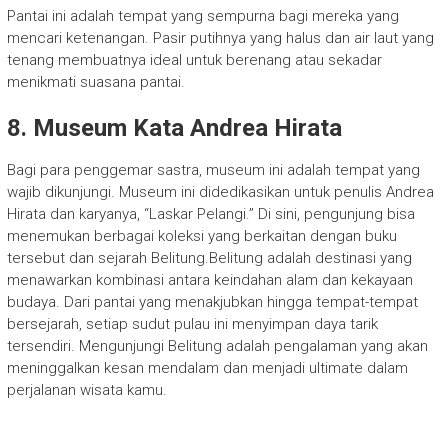
Pantai ini adalah tempat yang sempurna bagi mereka yang
mencari ketenangan. Pasir putihnya yang halus dan air laut yang
tenang membuatnya ideal untuk berenang atau sekadar
menikmati suasana pantai.
8. Museum Kata Andrea Hirata
Bagi para penggemar sastra, museum ini adalah tempat yang
wajib dikunjungi. Museum ini didedikasikan untuk penulis Andrea
Hirata dan karyanya, “Laskar Pelangi.” Di sini, pengunjung bisa
menemukan berbagai koleksi yang berkaitan dengan buku
tersebut dan sejarah Belitung.Belitung adalah destinasi yang
menawarkan kombinasi antara keindahan alam dan kekayaan
budaya. Dari pantai yang menakjubkan hingga tempat-tempat
bersejarah, setiap sudut pulau ini menyimpan daya tarik
tersendiri. Mengunjungi Belitung adalah pengalaman yang akan
meninggalkan kesan mendalam dan menjadi ultimate dalam
perjalanan wisata kamu.