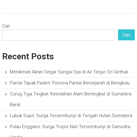
Cari
Cari
Recent Posts
Menikmati Aliran Segar Sungai Oya di Air Terjun Sri Gethuk
Pantai Tapak Paderi: Pesona Pantai Bersejarah di Bengkulu
Curug Tiga Tingkat: Keindahan Alam Bertingkat di Sumatera
Barat
Lubuk Supit: Surga Tersembunyi di Tengah Hutan Sumatera
Pulau Enggano: Surga Tropis Nan Tersembunyi di Samudra