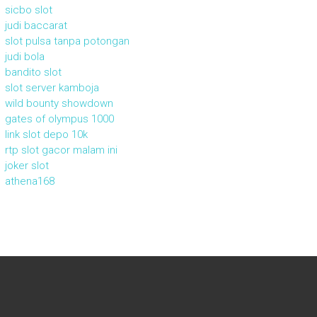
sicbo slot
judi baccarat
slot pulsa tanpa potongan
judi bola
bandito slot
slot server kamboja
wild bounty showdown
gates of olympus 1000
link slot depo 10k
rtp slot gacor malam ini
joker slot
athena168