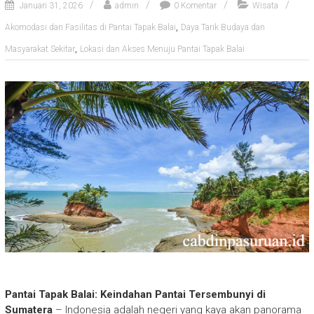
Januari 31, 2026
admin
0 Komentar
Wisata
,
Akomodasi dan Fasilitas di Pantai Tapak Balai
Daya Tarik Budaya dan
,
Masyarakat Sekitar
Lokasi dan Akses Menuju Pantai Tapak Balai
Pantai Tapak Balai: Keindahan Pantai Tersembunyi di
Sumatera
– Indonesia adalah negeri yang kaya akan panorama