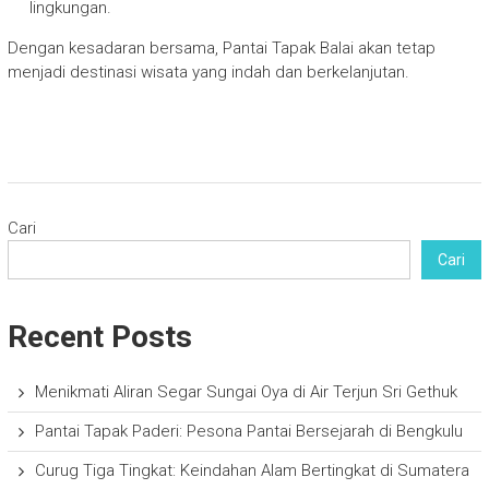
lingkungan.
Dengan kesadaran bersama, Pantai Tapak Balai akan tetap
menjadi destinasi wisata yang indah dan berkelanjutan.
Cari
Cari
Recent Posts
Menikmati Aliran Segar Sungai Oya di Air Terjun Sri Gethuk
Pantai Tapak Paderi: Pesona Pantai Bersejarah di Bengkulu
Curug Tiga Tingkat: Keindahan Alam Bertingkat di Sumatera