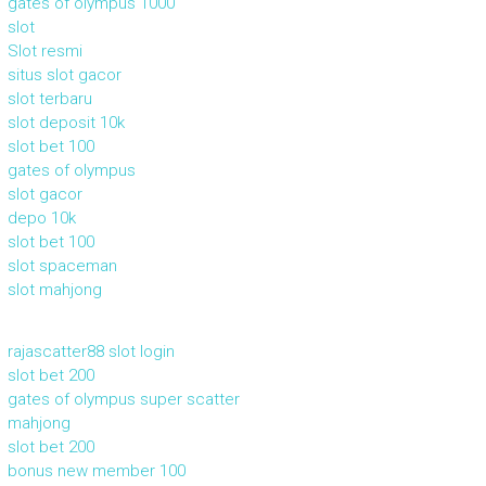
gates of olympus 1000
slot
Slot resmi
situs slot gacor
slot terbaru
slot deposit 10k
slot bet 100
gates of olympus
slot gacor
depo 10k
slot bet 100
slot spaceman
slot mahjong
rajascatter88 slot login
slot bet 200
gates of olympus super scatter
mahjong
slot bet 200
bonus new member 100