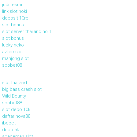
judi resmi
link slot hoki
deposit 10rb
slot bonus
slot server thailand no 1
slot bonus
lucky neko
aztec slot
mahjong slot
sbobet88
slot thailand
big bass crash slot
Wild Bounty
sbobet88
slot depo 10k
daftar nova88
ibcbet
depo 5k
spaceman slot