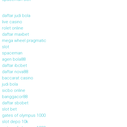
daftar judi bola
live casino
rolet online
daftar maxbet
mega wheel pragmatic
slot
spaceman
agen bola88
daftar ibcbet
daftar nova88
baccarat casino
judi bola
sicbo online
banggacor88
daftar sbobet
slot bet
gates of olympus 1000
slot depo 10k