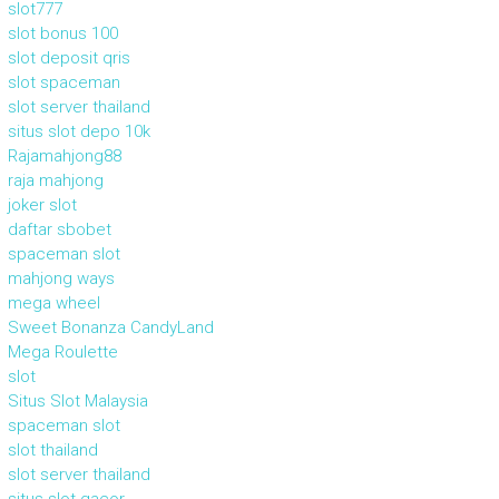
slot777
slot bonus 100
slot deposit qris
slot spaceman
slot server thailand
situs slot depo 10k
Rajamahjong88
raja mahjong
joker slot
daftar sbobet
spaceman slot
mahjong ways
mega wheel
Sweet Bonanza CandyLand
Mega Roulette
slot
Situs Slot Malaysia
spaceman slot
slot thailand
slot server thailand